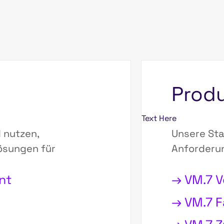
Prod
Text Here
l nutzen,
Unsere Sta
ösungen für
Anforderu
nt
→ VM.7 
→ VM.7 F