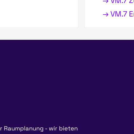
→ VM.7 
→ VM.7 
r Raumplanung - wir bieten