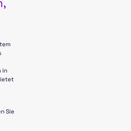
n,
stem
s
 in
ietet
en Sie